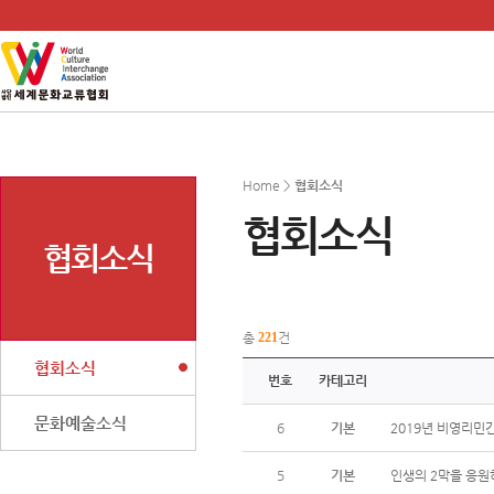
Home >
협회소식
협회소식
협회소식
총
221
건
협회소식
번호
카테고리
문화예술소식
6
기본
2019년 비영리민
5
기본
인생의 2막을 응원