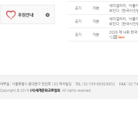
세미갤러리, ‘서울아
공지
기본
보인다. [한국사진방송
세미갤러리, ‘서울아
공지
기본
보인다. [한국사진방송
2026 제14회 한
공지
기본
1]
사무실 :
서울특별시 동대문구 한천로 103 백석빌딩
TEL :
02-749-6656/6652
FAX :
02-74
Copyright © 2019
(사)세계문화교류협회
. All rights reserved.